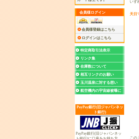
いずれ
会員様ログイン
天日で
会員様登録はこちら
ログインはこちら
特定商取引法表示
リンク集
在庫数について
相互リンクのお願い
玉川温泉に対する想い
航空機内の宇宙線被曝に
ついて
PayPay銀行(旧ジャパンネッ
ト銀行)
PayPay銀行(旧ジャパンネッ
この上
ト銀行)に口座をお持ち方