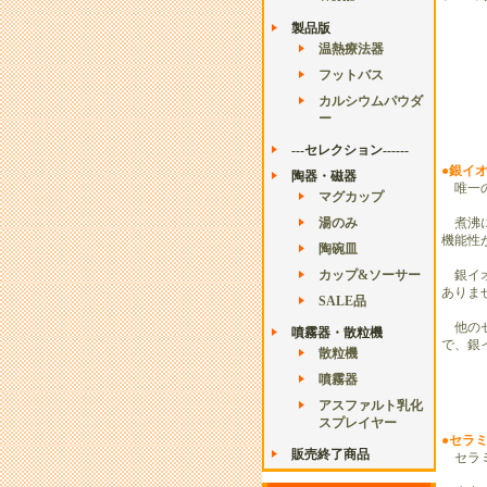
製品版
温熱療法器
フットバス
カルシウムパウダ
ー
---セレクション------
●銀イ
陶器・磁器
唯一の
マグカップ
湯のみ
煮沸
機能性
陶碗皿
カップ&ソーサー
銀イオ
ありま
SALE品
他のセ
噴霧器・散粒機
で、銀
散粒機
噴霧器
アスファルト乳化
スプレイヤー
●セラ
販売終了商品
セラミ