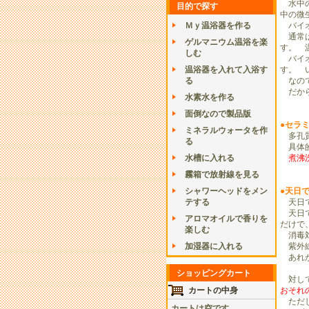
水中の
目的で探す
中の微
Ｍｙ温浴器を作る
バイオ
通常は
ゲルマニウム温浴を楽
す。 
しむ
バイオ
温浴器を入れて入浴す
す。 
る
なので
だか
水素水を作る
面倒なので製品版
●セラ
ミネラルウォータを作
多孔質
る
具体的
水槽に入れる
煮沸洗
霧箱で放射線を見る
シャワーヘッドをメン
●天日
テする
天日で
天日で
アロマオイルで香りを
だけで
楽しむ
消毒対
加湿器に入れる
紫外線
あれが
ショッピングカート
対して
カートの中身
おそれ
ただし
カートは空です。