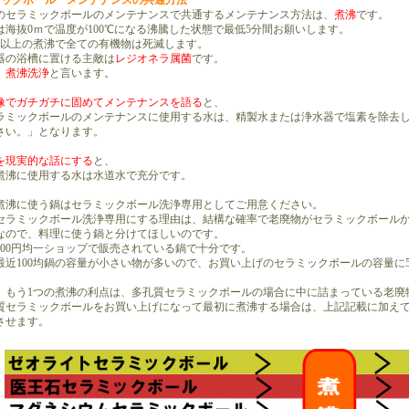
ミックボール メンテナンスの共通方法
セラミックボールのメンテナンスで共通するメンテナンス方法は、
煮沸
です。
海抜0ｍで温度が100℃になる沸騰した状態で最低5分間お願いします。
以上の煮沸で全ての有機物は死滅します。
の浴槽に置ける主敵は
レジオネラ属菌
です。
、
煮沸洗浄
と言います。
像でガチガチに固めてメンテナンスを語る
と、
ミックボールのメンテナンスに使用する水は、精製水または浄水器で塩素を除去し
さい。」となります。
を現実的な話にする
と、
に使用する水は水道水で充分です。
に使う鍋はセラミックボール洗浄専用としてご用意ください。
ックボール洗浄専用にする理由は、結構な確率で老廃物がセラミックボールか
、料理に使う鍋と分けてほしいのです。
円均一ショップで販売されている鍋で十分です。
00均鍋の容量が小さい物が多いので、お買い上げのセラミックボールの容量に5
もう1つの煮沸の利点は、多孔質セラミックボールの場合に中に詰まっている老廃
セラミックボールをお買い上げになって最初に煮沸する場合は、上記記載に加えて
させます。