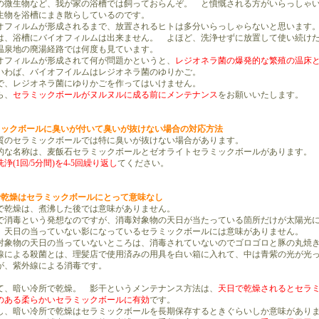
微生物など、我が家の浴槽では飼っておらんぞ。 と憤慨される方がいらっしゃい
生物を浴槽にまき散らしているのです。
フィルムが形成されるまで、放置されるヒトは多分いらっしゃらないと思います。
、浴槽にバイオフィルムは出来ません。 よほど、洗浄せずに放置して使い続けた
温泉地の廃湯経路では何度も見ています。
フィルムが形成されて何が問題かというと、
レジオネラ菌の爆発的な繁殖の温床
いわば、バイオフイルムはレジオネラ菌のゆりかご。
、レジオネラ菌にゆりかごを作ってはいけません。
ら、
セラミックボールがヌルヌルに成る前にメンテナンス
をお願いいたします。
ミックボールに臭いが付いて臭いが抜けない場合の対応方法
のセラミックボールでは特に臭いが抜けない場合があります。
な名称は、麦飯石セラミックボールとゼオライトセラミックボールがあります。
浄(1回/5分間)を4-5回繰り返し
てください。
で乾燥はセラミックボールにとって意味なし
乾燥は、煮沸した後では意味がありません。
消毒という発想なのですが、消毒対象物の天日が当たっている箇所だけが太陽光
、天日の当っていない影になっているセラミックボールには意味がありません。
象物の天日の当っていないところは、消毒されていないのでゴロゴロと豚の丸焼き
による殺菌とは、理髪店で使用済みの用具を白い箱に入れて、中は青紫の光が光
、紫外線による消毒です。
、暗い冷所で乾燥。 影干というメンテナンス方法は、
天日で乾燥されるとセラ
のある柔らかいセラミックボールに有効
です。
、暗い冷所で乾燥はセラミックボールを長期保存するときぐらいしか意味があり