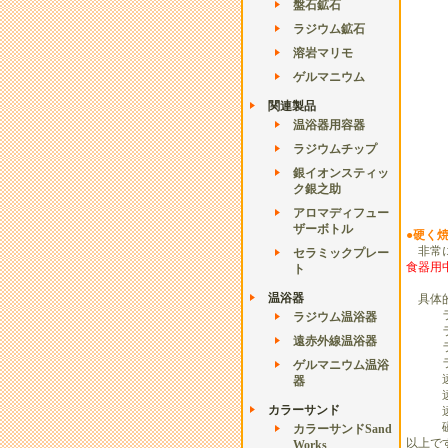
盤石鉱石
ラジウム鉱石
溶岩マリモ
ゲルマニウム
関連製品
温浴器用容器
ラジウムチップ
銀イオンスティッ
ク銀之助
アロマディフュー
ザーボトル
●硬く
非常に
セラミックプレー
食器用
ト
温浴器
具体的
ラジウ
ラジウム温浴器
ラジウ
遠赤外線温浴器
ラジウ
ラジウ
ゲルマニウム温浴
遠赤外
器
遠赤外
カラーサンド
遠赤外
磁器
カラーサンドSand
以上で
Works