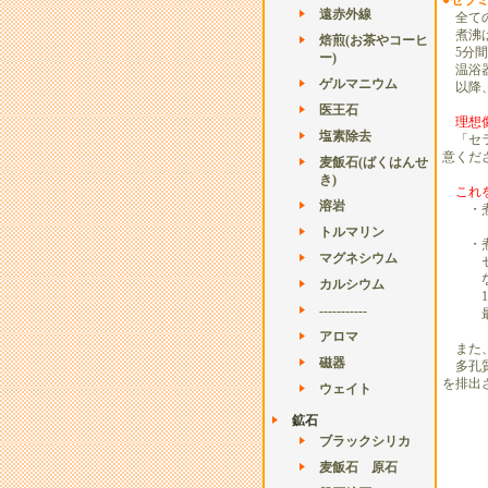
●セラ
遠赤外線
全ての
煮沸は
焙煎(お茶やコーヒ
5分間
ー)
温浴器
ゲルマニウム
以降
医王石
理想
塩素除去
「セラ
意くだ
麦飯石(ばくはんせ
き)
これ
溶岩
・煮沸
トルマリン
・煮沸
マグネシウム
セラミ
なので
カルシウム
100
-----------
最近1
アロマ
また、
磁器
多孔質
を排出
ウェイト
鉱石
ブラックシリカ
麦飯石 原石