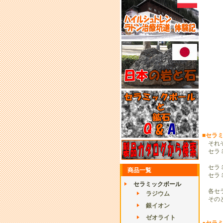
■セラ
それぞ
セラミ
セラミ
商品一覧
セラミ
セラミックボール
各セラ
ラジウム
そのと
銀イオン
ゼオライト