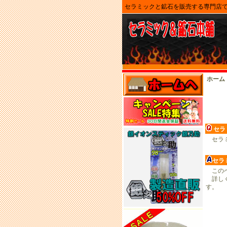
セラミックと鉱石を販売する専門店
ホーム
セラ
セラミ
セラ
このペ
詳しく
す。