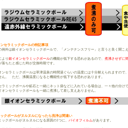
オンセラミックボールの特記事項
例外は銀イオンセラミックボールで、「メンテナンスフリー」と言うと良く聞こ
により
銀イオンセラミックボール
の機能が低下する恐れがあるので、
煮沸させずに
が落ちたと感じた時が交換時期です。
ンセラミックボールは草津温泉の時間湯ぐらいの温度には十分耐えられますので、
せん。 ただ、沸騰温度になると機能性が低下する恐れがあります。
ラミックボールや鉱石と一緒にネット袋などに入れている場合は、一々他の分けて
イオンセラミックボールも一緒に煮沸して差し支えありません。
ミックボールがヌルヌルになったら洗浄は間違い
ックボールがヌルヌルになる原因の1つに、
バイオフィルム
があります。