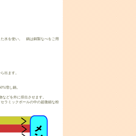
た水を使い。 鍋は銅製なべをご用
ら出ます。
0%増し鍋。
物などを外に排出させます。
セラミックボールの中の超微細な粉