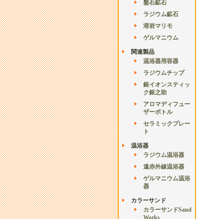
盤石鉱石
ラジウム鉱石
溶岩マリモ
ゲルマニウム
関連製品
温浴器用容器
ラジウムチップ
銀イオンスティッ
ク銀之助
アロマディフュー
ザーボトル
セラミックプレー
ト
温浴器
ラジウム温浴器
遠赤外線温浴器
ゲルマニウム温浴
器
カラーサンド
カラーサンドSand
Works