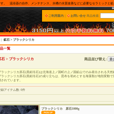
です。 温浴器の自作、メンテナンス、水槽の水質改善などに必要なセラミックと鉱
ご利用案内
｜
お問い合せ
商品検索
:
｜
鉱石 > ブラックシリカ
品一覧
鉱石 > ブラックシリカ
商品並び替え
:
ブラックシリカ原石(黒鉛珪石)は北海道上ノ国町の上ノ国鉱山でのみ産出される天然
ブラックシリカ原石(黒鉛珪石)の成り立ちは、昆布を初めとする海藻類が地殻変動
測されています。
登録アイテム数
:
6件
ブラックシリカ 原石1000g