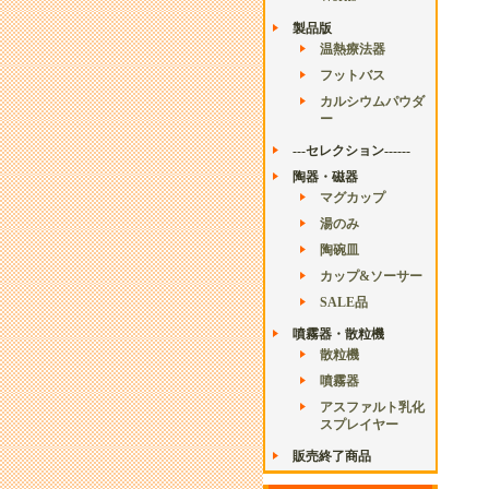
製品版
温熱療法器
フットバス
カルシウムパウダ
ー
---セレクション------
陶器・磁器
マグカップ
湯のみ
陶碗皿
カップ&ソーサー
SALE品
噴霧器・散粒機
散粒機
噴霧器
アスファルト乳化
スプレイヤー
販売終了商品