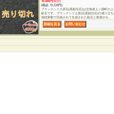
30,480円
(税別)
(税込
:
33,528円)
ブラックシリカ原石(黒鉛珪石)は北海道上ノ国町の
鉱石です。ブラックシリカ原石(黒鉛珪石)の成り立
地殻変動で圧縮されて生成された鉱石と推測され…
｜