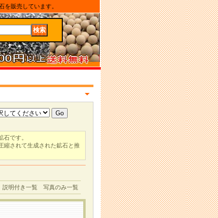
石を販売しています。
鉱石です。
で圧縮されて生成された鉱石と推
説明付き一覧
写真のみ一覧