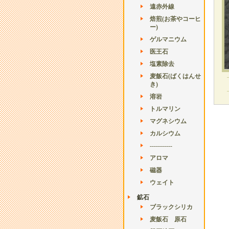
遠赤外線
焙煎(お茶やコーヒ
ー)
ゲルマニウム
医王石
塩素除去
麦飯石(ばくはんせ
き)
溶岩
トルマリン
マグネシウム
カルシウム
-----------
アロマ
磁器
ウェイト
鉱石
ブラックシリカ
麦飯石 原石