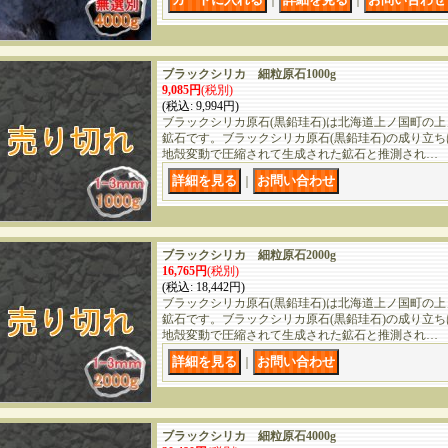
｜
｜
ブラックシリカ 細粒原石1000g
9,085円
(税別)
(税込
:
9,994円)
ブラックシリカ原石(黒鉛珪石)は北海道上ノ国町の
鉱石です。ブラックシリカ原石(黒鉛珪石)の成り立
地殻変動で圧縮されて生成された鉱石と推測され…
｜
ブラックシリカ 細粒原石2000g
16,765円
(税別)
(税込
:
18,442円)
ブラックシリカ原石(黒鉛珪石)は北海道上ノ国町の
鉱石です。ブラックシリカ原石(黒鉛珪石)の成り立
地殻変動で圧縮されて生成された鉱石と推測され…
｜
ブラックシリカ 細粒原石4000g