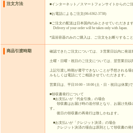
注文方法
■インターネット／スマートフォンサイトからのご
■お電話によるご注文(06-6362-3738)
■ご注文の配送は日本国内のみとさせていただきま
Delivery of your order will be taken only with Japan.
*温浴容器のみのご購入は、ご注文をお断りするこ
商品引渡時期
確認できたご注文については、３営業日以内に発送
土曜・日曜・祝日のご注文については、翌営業日以
上記引渡し時期が遵守できないことが予想される場
ルもしくは電話にてご相談させていただきます。
営業日は、平日10:00－18:00 (土・日・祝日は休業)
■領収書発行について
■お支払いが「代金引換」の場合
領収書はお届け時の送付状となり、お届け先様の
す。
後日の領収書の再発行は致しかねます。
■お支払いが「クレジット決済」の場合
クレジット決済の場合は原則として領収書の発