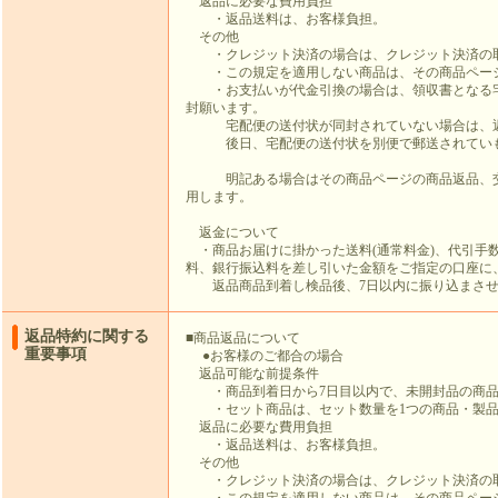
返品に必要な費用負担
・返品送料は、お客様負担。
その他
・クレジット決済の場合は、クレジット決済の取
・この規定を適用しない商品は、その商品ペー
・お支払いが代金引換の場合は、領収書となる宅
封願います。
宅配便の送付状が同封されていない場合は、返
後日、宅配便の送付状を別便で郵送されていも
明記ある場合はその商品ページの商品返品、交
用します。
返金について
・商品お届けに掛かった送料(通常料金)、代引手
料、銀行振込料を差し引いた金額をご指定の口座に
返品商品到着し検品後、7日以内に振り込まさ
返品特約に関する
■商品返品について
重要事項
●お客様のご都合の場合
返品可能な前提条件
・商品到着日から7日目以内で、未開封品の商
・セット商品は、セット数量を1つの商品・製品
返品に必要な費用負担
・返品送料は、お客様負担。
その他
・クレジット決済の場合は、クレジット決済の取