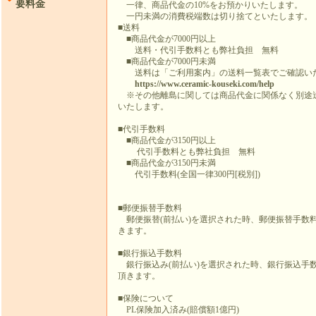
要料金
一律、商品代金の10%をお預かりいたします。
一円未満の消費税端数は切り捨てといたします。
■送料
■商品代金が7000円以上
送料・代引手数料とも弊社負担 無料
■商品代金が7000円未満
送料は「ご利用案内」の送料一覧表でご確認い
https://www.ceramic-kouseki.com/help
※その他離島に関しては商品代金に関係なく別途
いたします。
■代引手数料
■商品代金が3150円以上
代引手数料とも弊社負担 無料
■商品代金が3150円未満
代引手数料(全国一律300円[税別])
■郵便振替手数料
郵便振替(前払い)を選択された時、郵便振替手数料
きます。
■銀行振込手数料
銀行振込み(前払い)を選択された時、銀行振込手数
頂きます。
■保険について
PL保険加入済み(賠償額1億円)