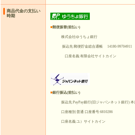
商品代金の支払い
時期
■
郵便振替(前払い)
株式会社ゆうちょ銀行
振込先:郵便貯金総合通帳 14180-99704911
口座名義:有限会社サイトカイン
■
銀行振込(前払い)
振込先:PayPay銀行(旧ジャパンネット銀行) 本店
口座種別:普通 口座番号:6810286
口座名義:ユ）サイトカイン