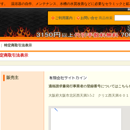
です。 温浴器の自作、メンテナンス、水槽の水質改善などに必要なセラミックと鉱
ご利用案内
｜
お問い合せ
商品検索
:
｜
特定商取引法表示
定商取引法表示
販売主
適格請求書発行事業者の登録番号についてはこちら
大阪府大阪市北区西天満3-5-2 クリエ西天満６０１