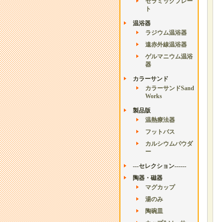
セラミックプレー
ト
温浴器
ラジウム温浴器
遠赤外線温浴器
ゲルマニウム温浴
器
カラーサンド
カラーサンドSand
Works
製品版
温熱療法器
フットバス
カルシウムパウダ
ー
---セレクション------
陶器・磁器
マグカップ
湯のみ
陶碗皿