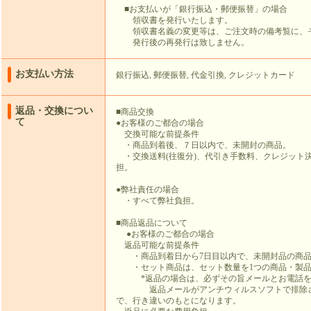
■お支払いが「銀行振込・郵便振替」の場合
領収書を発行いたします。
領収書名義の変更等は、ご注文時の備考覧に、
発行後の再発行は致しません。
お支払い方法
銀行振込, 郵便振替, 代金引換, クレジットカード
返品・交換につい
■商品交換
て
●お客様のご都合の場合
交換可能な前提条件
・商品到着後、７日以内で、未開封の商品。
・交換送料(往復分)、代引き手数料、クレジット
担。
●弊社責任の場合
・すべて弊社負担。
■商品返品について
●お客様のご都合の場合
返品可能な前提条件
・商品到着日から7日目以内で、未開封品の商
・セット商品は、セット数量を1つの商品・製品
*返品の場合は、必ずその旨メールとお電話を
返品メールがアンチウィルスソフトで排除さ
で、行き違いのもとになります。