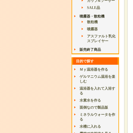
カップ&ソーサー
SALE品
噴霧器・散粒機
散粒機
噴霧器
アスファルト乳化
スプレイヤー
販売終了商品
目的で探す
Ｍｙ温浴器を作る
ゲルマニウム温浴を楽
しむ
温浴器を入れて入浴す
る
水素水を作る
面倒なので製品版
ミネラルウォータを作
る
水槽に入れる