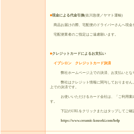
■
現金による代金引換
(佐川急便／ヤマト運輸)
商品お届けの際、宅配便のドライバーさんへ現金
宅配便業者のご指定はご遠慮願います。
■
クレジットカードによるお支払い
イプシロン クレジットカード決済
弊社ホームページ上での決済、お支払いとな
弊社はクレジット情報に関与しておりません。
上での決済です。
お使いいただけるカード会社は、「ご利用案内
す。
下記のURLをクリックまたはタップしてご確
https://www.ceramic-kouseki.com/help