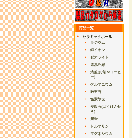
商品一覧
セラミックボール
ラジウム
銀イオン
ゼオライト
遠赤外線
焙煎(お茶やコーヒ
ー)
ゲルマニウム
医王石
塩素除去
麦飯石(ばくはんせ
き)
溶岩
トルマリン
マグネシウム