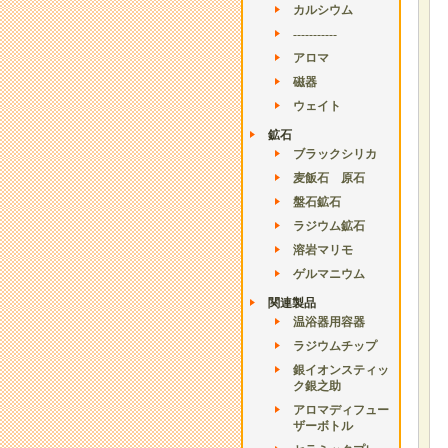
カルシウム
-----------
アロマ
磁器
ウェイト
鉱石
ブラックシリカ
麦飯石 原石
盤石鉱石
ラジウム鉱石
溶岩マリモ
ゲルマニウム
関連製品
温浴器用容器
ラジウムチップ
銀イオンスティッ
ク銀之助
アロマディフュー
ザーボトル