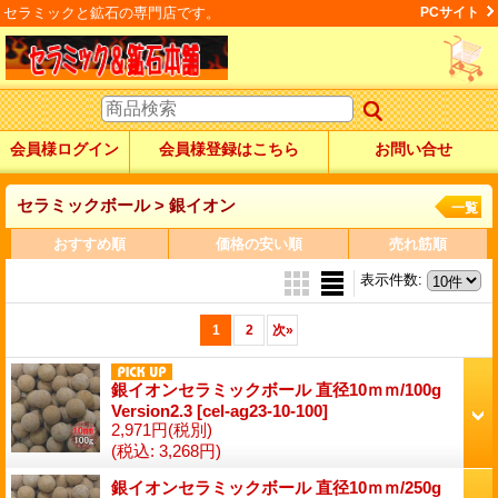
セラミックと鉱石の専門店です。
PCサイト
会員様ログイン
会員様登録はこちら
お問い合せ
セラミックボール > 銀イオン
一覧
おすすめ順
価格の安い順
売れ筋順
表示件数
:
1
2
次
»
銀イオンセラミックボール 直径10ｍｍ/100g
Version2.3
[cel-ag23-10-100]
2,971円
(税別)
(税込
:
3,268円)
銀イオンセラミックボール 直径10ｍｍ/250g