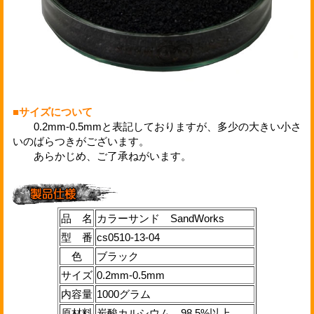
■サイズについて
0.2mm-0.5mmと表記しておりますが、多少の大きい小さ
いのばらつきがございます。
あらかじめ、ご了承ねがいます。
品 名
カラーサンド SandWorks
型 番
cs0510-13-04
色
ブラック
サイズ
0.2mm-0.5mm
内容量
1000グラム
原材料
炭酸カルシウム 98.5%以上