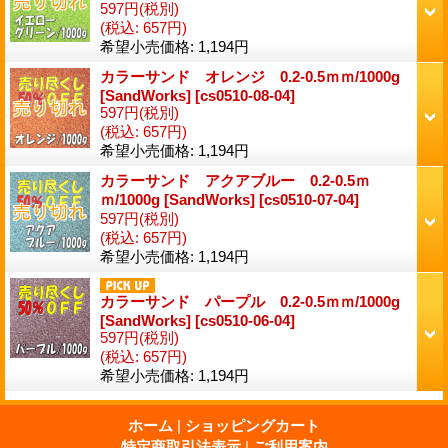
597円
(税別)
(税込
:
657円)
希望小売価格
:
1,194円
カラーサンド オレンジ 0.2-0.5ｍｍ/1000g
[SandWorks]
[
cs0510-08-04
]
597円
(税別)
(税込
:
657円)
希望小売価格
:
1,194円
カラーサンド アクアブルー 0.2-0.5ｍ
ｍ/1000g [SandWorks]
[
cs0510-07-04
]
597円
(税別)
(税込
:
657円)
希望小売価格
:
1,194円
カラーサンド パープル 0.2-0.5ｍｍ/1000g
[SandWorks]
[
cs0510-06-04
]
597円
(税別)
(税込
:
657円)
希望小売価格
:
1,194円
ホーム
|
ショッピングカート
特定商取引法表示
|
ご利用案内