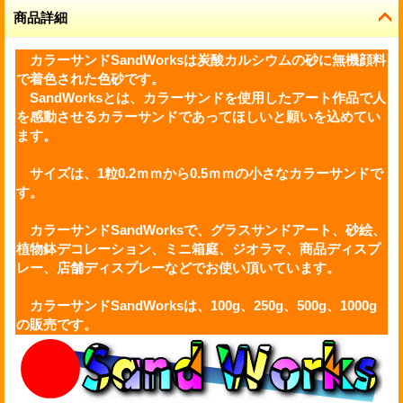
商品詳細
カラーサンド
SandWorksは炭酸カルシウムの砂に無機顔料
で着色された色砂です。
SandWorksとは、
カラーサンド
を使用したアート作品で人
を感動させるカラーサンドであってほしいと願いを込めてい
ます。
サイズは、1粒0.2ｍｍから0.5ｍｍの小さなカラーサンドで
す。
カラーサンドSandWorksで、
グラスサンドアート
、
砂絵
、
植物鉢デコ
レーション、ミニ
箱庭
、
ジオラマ
、商品ディスプ
レー、
店舗ディスプレー
などでお使い頂いています。
カラーサンドSandWorksは、100g、250g、500g、1000g
の販売です。