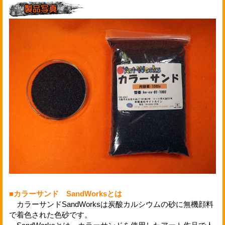
■カラーサンド SandWorksとは
カラーサンドSandWorksは炭酸カルシウムの砂に無機顔料
で着色された色砂です。