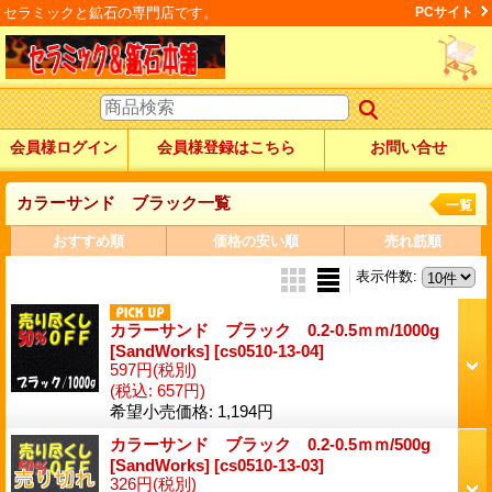
セラミックと鉱石の専門店です。
PCサイト
会員様ログイン
会員様登録はこちら
お問い合せ
カラーサンド ブラック一覧
一覧
おすすめ順
価格の安い順
売れ筋順
表示件数
:
カラーサンド ブラック 0.2-0.5ｍｍ/1000g
[SandWorks]
[cs0510-13-04]
597円
(税別)
(税込
:
657円)
希望小売価格
:
1,194円
カラーサンド ブラック 0.2-0.5ｍｍ/500g
[SandWorks]
[cs0510-13-03]
326円
(税別)