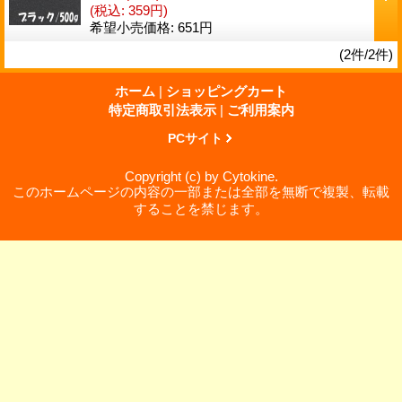
(税込
:
359円)
希望小売価格
:
651円
(2件/2件)
ホーム
|
ショッピングカート
特定商取引法表示
|
ご利用案内
PCサイト
Copyright (c) by Cytokine.
このホームページの内容の一部または全部を無断で複製、転載
することを禁じます。