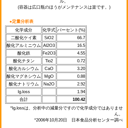
ル。
(容器は広口瓶のほうがメンテナンスは楽です。)
●定量分析表
化学成分
化学式
パーセント(%)
二酸化ケイ素
SiO2
66.7
酸化アルミニウム
Al2O3
16.5
酸化鉄
Fe2O3
4.55
酸化チタン
Tio2
0.72
酸化カルシウム
CaO
3.20
酸化マグネシウム
MgO
0.88
酸化ナトリウム
Na2O
2.92
Ig.loss
1.94
合計
100.42
*Ig.lossは、分析中の減量分ですので化学成分ではありませ
ん。
*2006年10月20日 日本食品分析センター調べ