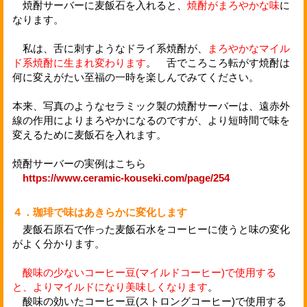
焼酎サーバーに麦飯石を入れると、
焼酎がまろやかな味
に
なります。
私は、舌に刺すようなドライ系焼酎が、
まろやかなマイル
ド系焼酎に生まれ変わります
。 舌でころころ転がす焼酎は
何に変えがたい至福の一時を楽しんでみてください。
本来、写真のようなセラミック製の焼酎サーバーは、遠赤外
線の作用によりまろやかになるのですが、より短時間で味を
変えるために麦飯石を入れます。
焼酎サーバーの実例はこちら
https://www.ceramic-kouseki.com/page/254
４．珈琲で味はあきらかに変化します
麦飯石原石で作った麦飯石水をコーヒーに使うと味の変化
がよく分かります。
酸味の少ないコーヒー豆(マイルドコーヒー)で使用する
と、よりマイルドになり美味しくなります
。
酸味の効いたコーヒー豆(ストロングコーヒー)で使用する