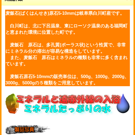
麦飯石(ばくはんせき)原石5-10mmは岐阜県白川町産です。
白川町は、北に下呂温泉、東にローソク温泉のある福岡町
と恵まれた環境に位置した町です。
麦飯石 原石は、多孔質(ポーラス状)という性質で、非常
にミネラル分の溶出が容易な構造をしています。
また、麦飯石 原石はミネラルの種類も非常に多く含まれ
ています。
麦飯石原石5-10mmの販売単位は、500g、1000g、2000g、
3000g、5000gの５種類をご用意しています。