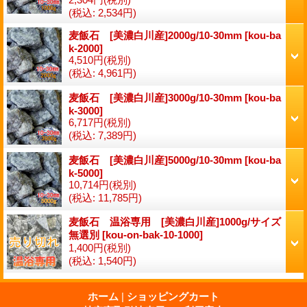
(税込
:
2,534円)
麦飯石 [美濃白川産]2000g/10-30mm
[
kou-ba
k-2000
]
4,510円
(税別)
(税込
:
4,961円)
麦飯石 [美濃白川産]3000g/10-30mm
[
kou-ba
k-3000
]
6,717円
(税別)
(税込
:
7,389円)
麦飯石 [美濃白川産]5000g/10-30mm
[
kou-ba
k-5000
]
10,714円
(税別)
(税込
:
11,785円)
麦飯石 温浴専用 [美濃白川産]1000g/サイズ
無選別
[
kou-on-bak-10-1000
]
1,400円
(税別)
(税込
:
1,540円)
ホーム
|
ショッピングカート