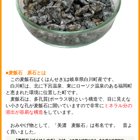
■麦飯石 原石とは
この麦飯石(ばくはんせき)は岐阜県白川町産です。
白川町は、北に下呂温泉、東にローソク温泉のある福岡町
と恵まれた環境に位置した町です。
麦飯石は、多孔質(ポーラス状)という構造で、目に見えな
い小さな孔が麦飯石に開いていますので非常に
ミネラル分の
溶出が容易な構造
をしています。
おみやげ物として、「美濃 麦飯石」は有名です。 昔よ
く買いました。