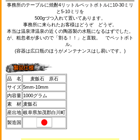
事務所のテーブルに焼酎4リットルペットボトルに10-30ミリ
と5-10ミリを
500gづつ入れて置いてあります。
事務所に来られたお客様はどうぞ どうぞ。
本当は温泉津温泉の近くの陶器製の水瓶になるはずでした。
が、粗忽者が多いので「割る！！」と直観。 でペットボト
ル。
(容器は広口瓶のほうがメンテナンスはし易いです。)
品 名
麦飯石 原石
サイズ
5mm-10mm
内容量
1000グラム
素 材
麦飯石
産出地
岐阜県加茂郡白川町
製造国