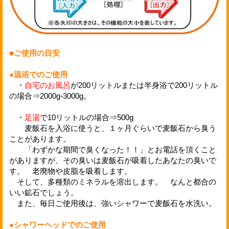
■ご使用の目安
●温浴でのご使用
・
自宅のお風呂
が200リットルまたは半身浴で200リットル
の場合⇒2000g-3000g。
・
足湯
で10リットルの場合⇒500g
麦飯石を入浴に使うと、１ヶ月ぐらいで麦飯石から臭う
ことがあります。
「わずかな期間で臭くなった！！」とお電話を頂くこと
がありますが、その臭いは麦飯石が吸着したあなたの臭いで
す。 老廃物や皮脂を吸着します。
そして、多種類のミネラルを溶出します。 なんと都合の
いい鉱石でしょう。
また、毎日ご使用後は、強いシャワーで麦飯石を水洗い。
●シャワーヘッドでのご使用