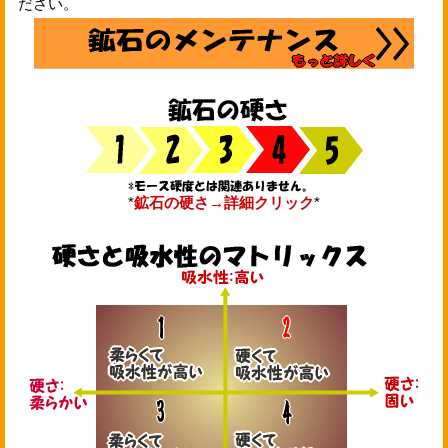
ださい。
*
鉱石の硬さ→詳細クリック
*