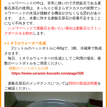
シャワーヘッドの中は、非常に狭いので天然鉱石である麦
飯石原石の使用は、きっちりと収まらずスカスカの状態でシ
ャワーヘッドの水流が接触する機会が少なくなる恐れがあり
ます。 また、水量に対する麦飯石原石の容量不足すること
になり不向きです。
シャワーヘッドで麦飯石を使いたい場合は麦飯石セラミッ
クボールをお勧め
します。
●ミネラルウォーター生成
2リットルのペットボトルに400gで、1晩、冷蔵庫で熟成
させます。
毎日、ミネラルウォーターの生成としてご利用の場合、複
数のペットボトルをご用意ください。
複数のペットボトルの例
https://www.ceramic-kouseki.com/page/326
麦飯石原石のメンテナンスについては
同封の取扱説明書
を
ご確認ください。