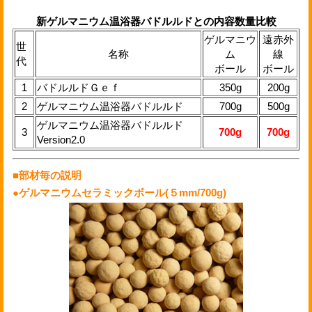
新ゲルマニウム温浴器バドルルドとの内容数量比較
ゲルマニウ
遠赤外
世
名称
ム
線
代
ボール
ボール
1
バドルルドＧｅｆ
350g
200g
2
ゲルマニウム温浴器バドルルド
700g
500g
ゲルマニウム温浴器バドルルド
3
700g
700g
Version2.0
■部材毎の説明
●ゲルマニウムセラミックボール(５mm/700g)