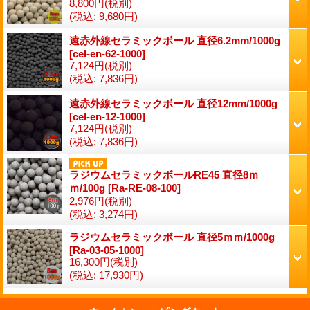
8,800円
(税別)
(税込
:
9,680円)
遠赤外線セラミックボール 直径6.2mm/1000g
[
cel-en-62-1000
]
7,124円
(税別)
(税込
:
7,836円)
遠赤外線セラミックボール 直径12mm/1000g
[
cel-en-12-1000
]
7,124円
(税別)
(税込
:
7,836円)
ラジウムセラミックボールRE45 直径8ｍ
ｍ/100g
[
Ra-RE-08-100
]
2,976円
(税別)
(税込
:
3,274円)
ラジウムセラミックボール 直径5ｍｍ/1000g
[
Ra-03-05-1000
]
16,300円
(税別)
(税込
:
17,930円)