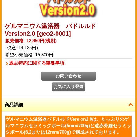
ゲルマニウム温浴器 バドルルド
Version2.0
[geo2-0001]
販売価格
:
12,850円
(税別)
(税込
:
14,135円
)
希望小売価格
:
15,300円
返品特約に関する重要事項
商品詳細
ゲルマニウム温浴器バドルルドVersion2.0は、たっぷりのゲ
ルマニウムセラミックボール(5mm/700g)と遠赤外線セラミッ
クボール(6.2または12mm/700g)で構成されております。