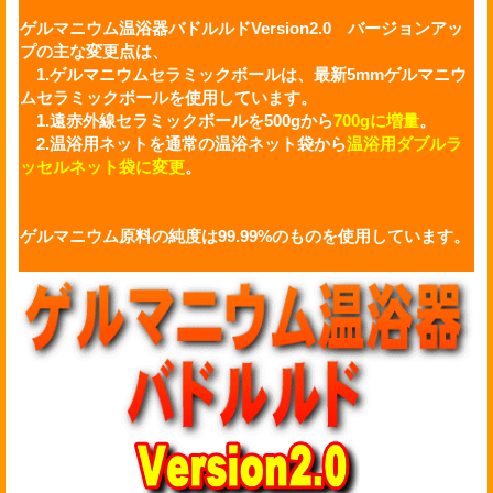
ゲルマニウム温浴器バドルルドVersion2.0 バージョンアッ
プの主な変更点は、
1.ゲルマニウムセラミックボールは、最新5mmゲルマニウ
ムセラミックボールを使用しています。
1.遠赤外線セラミックボールを500gから
700gに増量
。
2.温浴用ネットを通常の温浴ネット袋から
温浴用ダブルラ
ッセルネット袋に変更
。
ゲルマニウム
原料の純度は99.99%のものを使用しています。