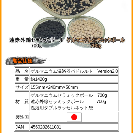
品 名
ゲルマニウム温浴器バドルルド Version2.0
重 量
約1420g
サイズ
155mm×240mm×50mm
ゲルマニウムセラミックボール 700g
材 質
遠赤外線セラミックボール 700g
温浴用ダブルラッセルネット袋
製造国
JAN
4560282611081