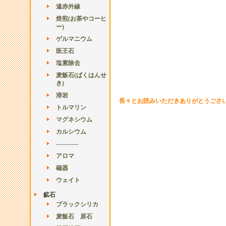
遠赤外線
焙煎(お茶やコーヒ
ー)
ゲルマニウム
医王石
塩素除去
麦飯石(ばくはんせ
き)
溶岩
長々とお読みいただきありがとうごさ
トルマリン
マグネシウム
カルシウム
-----------
アロマ
磁器
ウェイト
鉱石
ブラックシリカ
麦飯石 原石