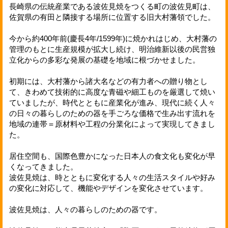
長崎県の伝統産業である波佐見焼をつくる町の波佐見町は、
佐賀県の有田と隣接する場所に位置する旧大村藩領でした。
今から約400年前(慶長4年/1599年)に焼かれはじめ、大村藩の
管理のもとに生産規模が拡大し続け、明治維新以後の民営独
立化からの多彩な発展の基礎を地域に根づかせました。
初期には、大村藩から諸大名などの有力者への贈り物とし
て、きわめて技術的に高度な青磁や細工ものを厳選して焼い
ていましたが、時代とともに産業化が進み、現代に続く人々
の日々の暮らしのための器を手ごろな価格で生み出す流れを
地域の連帯＝原材料や工程の分業化によって実現してきまし
た。
居住空間も、国際色豊かになった日本人の食文化も変化が早
くなってきました。
波佐見焼は、時とともに変化する人々の生活スタイルや好み
の変化に対応して、機能やデザインを変化させています。
波佐見焼は、人々の暮らしのための器です。