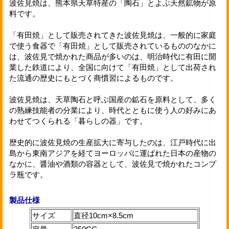
波佐見焼は、熊本県天草特産の「陶石」とよぶ天然鉱物が原
料です。
「有田焼」として販売されてきた波佐見焼は、一般的に家庭
で使う食器で「有田焼」として販売されているもののなかに
は、波佐見で焼かれた商品が多いのは、明治時代に有田に開
業した鉄道により、全国に向けて「有田焼」として出荷され
た流通の歴史にもとづく商慣習によるものです。
波佐見焼は、天草陶石と呼ぶ国産の鉱石を原料として、多く
の熟練技能者の分業により、時代とともに使う人の好みにあ
わせてつくられる「暮らしの器」です。
歴史的に波佐見焼の生産拡大に寄与したのは、江戸時代に出
島から東南アジアを経てヨーロッパに運ばれた日本の産物の
なかに、醤油や酒類の容器として、波佐見で焼かれたコンプ
ラ瓶です。
製品仕様
サイズ
直径10cm×8.5cm