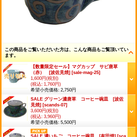
この商品をご覧いただいた方は、こんな商品もご覧頂いてい
ます。
【数量限定セール】マグカップ サビ唐草
（赤） [波佐見焼]
[
sale-mag-25
]
1,600円
(税別)
(税込
:
1,760円)
希望小売価格
:
2,750円
SALE グリーン濃唐草 コーヒー碗皿 [波佐
見焼]
[
scands-07
]
3,600円
(税別)
(税込
:
3,960円)
希望小売価格
:
5,500円
SALE 濃いちご コーヒー碗皿 [有田焼]
[
sca