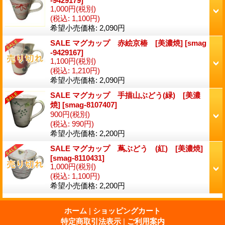
-9429179
]
1,000円
(税別)
(税込
:
1,100円)
希望小売価格
:
2,090円
SALE マグカップ 赤絵京椿 [美濃焼]
[
smag
-9429167
]
1,100円
(税別)
(税込
:
1,210円)
希望小売価格
:
2,090円
SALE マグカップ 手描山ぶどう(緑) [美濃
焼]
[
smag-8107407
]
900円
(税別)
(税込
:
990円)
希望小売価格
:
2,200円
SALE マグカップ 蔦ぶどう (紅) [美濃焼]
[
smag-8110431
]
1,000円
(税別)
(税込
:
1,100円)
希望小売価格
:
2,200円
ホーム
|
ショッピングカート
特定商取引法表示
|
ご利用案内