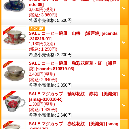
nds-09
]
3,600円
(税別)
(税込
:
3,960円)
希望小売価格
:
5,500円
SALE コーヒー碗皿 山桜 [瀬戸焼]
[
scands
-810819-01
]
1,180円
(税別)
(税込
:
1,298円)
希望小売価格
:
2,200円
SALE コーヒー碗皿 釉彩花唐草・紅 [瀬戸
焼]
[
scands-810819-03
]
2,400円
(税別)
(税込
:
2,640円)
希望小売価格
:
3,850円
SALE マグカップ 釉彩花紋 赤花 [美濃焼]
[
smag-810818-R
]
1,300円
(税別)
(税込
:
1,430円)
希望小売価格
:
2,640円
SALE マグカップ 赤絵花紋 [美濃焼]
[
smag