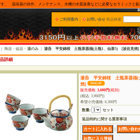
です。 温浴器の自作、メンテナンス、水槽の水質改善などに必要なセラミックと鉱
ご利用案内
｜
お問い合せ
商品検索
:
｜ 陶器・磁器 >
湯のみ
｜
湯呑 平安錦桜 土瓶茶器揃(土瓶1、仙茶5) [波佐見焼]
品詳細
湯呑 平安錦桜 土瓶茶器揃(土
焼]
販売価格
:
3,600円
(税別)
(税込
:
3,960円
)
希望小売価格
:
6,300円
数量
:
セット
返品特約に関する重要事項
｜