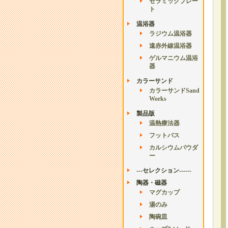
セラミックプレー
ト
温浴器
ラジウム温浴器
遠赤外線温浴器
ゲルマニウム温浴
器
カラーサンド
カラーサンドSand
Works
製品版
温熱療法器
フットバス
カルシウムパウダ
ー
---セレクション------
陶器・磁器
マグカップ
湯のみ
陶碗皿