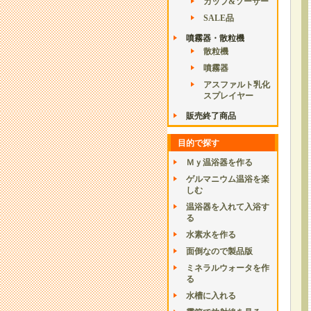
カップ&ソーサー
SALE品
噴霧器・散粒機
散粒機
噴霧器
アスファルト乳化
スプレイヤー
販売終了商品
目的で探す
Ｍｙ温浴器を作る
ゲルマニウム温浴を楽
しむ
温浴器を入れて入浴す
る
水素水を作る
面倒なので製品版
ミネラルウォータを作
る
水槽に入れる