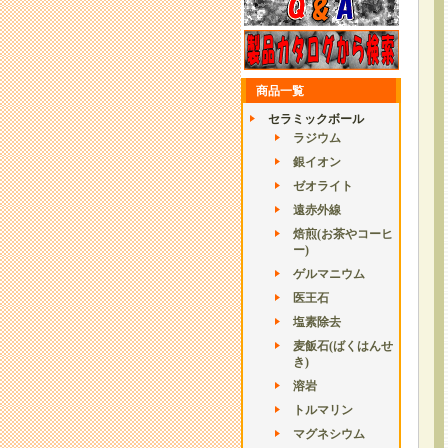
商品一覧
セラミックボール
ラジウム
銀イオン
ゼオライト
遠赤外線
焙煎(お茶やコーヒ
ー)
ゲルマニウム
医王石
塩素除去
麦飯石(ばくはんせ
き)
溶岩
トルマリン
マグネシウム