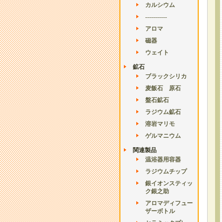
カルシウム
-----------
アロマ
磁器
ウェイト
鉱石
ブラックシリカ
麦飯石 原石
盤石鉱石
ラジウム鉱石
溶岩マリモ
ゲルマニウム
関連製品
温浴器用容器
ラジウムチップ
銀イオンスティッ
ク銀之助
アロマディフュー
ザーボトル