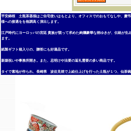
平安錦桜 土瓶茶器揃はご自宅使いはもとより、オフィスでのおもてなしや、慶弔
様への接遇をを格調高く演出します。
江戸時代にヨーロッパの宮廷 貴族が競って求めた絢爛豪華な柄ゆきが、伝統が生
ます。
紙製ギフト箱入りの、贈答にも好適品です。
新築祝いや事務所開き。また、忌明けや法要の返礼需要の多い商品です。
タイで素地が作られ、長崎県 波佐見焼で上絵仕上げを行った土瓶が１つ、仙茶碗