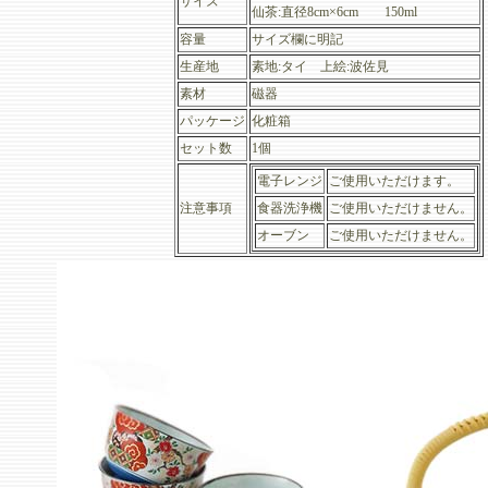
サイズ
仙茶:直径8cm×6cm 150ml
容量
サイズ欄に明記
生産地
素地:タイ 上絵:波佐見
素材
磁器
パッケージ
化粧箱
セット数
1個
電子レンジ
ご使用いただけます。
注意事項
食器洗浄機
ご使用いただけません。
オーブン
ご使用いただけません。