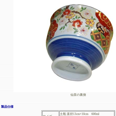
仙茶の裏側
製品仕様
土瓶:直径13cm×10cm 600ml