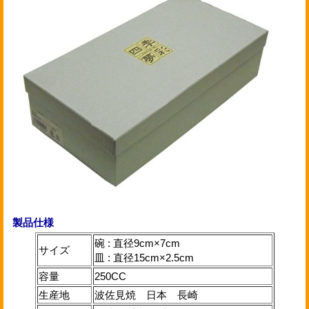
製品仕様
碗 : 直径9cm×7cm
サイズ
皿 : 直径15cm×2.5cm
容量
250CC
生産地
波佐見焼 日本 長崎