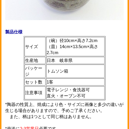
製品仕様
（碗）径10cm×高さ7.2cm
サイズ
（皿）14cm×13.5cm×高さ
2.7cm
生産地
日本 岐阜県
パッケー
トムソン箱
ジ
セット数
1客
電子レンジ・食洗器可
注意事項
直火・オーブン不可
*陶器の性質上、焼成により色・サイズに画像と多少の違いが
生じる場合がありますので、予めご了承ください。
また、柄は1つとして同じ柄はありません。
*発送に
2-3営業日
必要です。