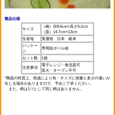
製品仕様
（碗）径8.6cm×高さ6.2cm
サイズ
（皿）14.7cm×13cm
生産地
美濃焼 日本 岐阜
パッケー
専用段ボール箱
ジ
セット数
1個
電子レンジ・食洗器可
注意事項
直火・オーブン不可
*陶器の性質上、焼成により色・サイズに画像と多少の違いが
生じる場合がありますので、予めご了承ください。
また、柄は1つとして同じ柄はありません。