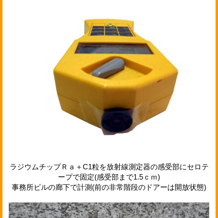
ラジウムチップＲａ＋C1粒を放射線測定器の感受部にセロテ
ープで固定(感受部まで1.5ｃｍ)
事務所ビルの廊下で計測(前の非常階段のドアーは開放状態)