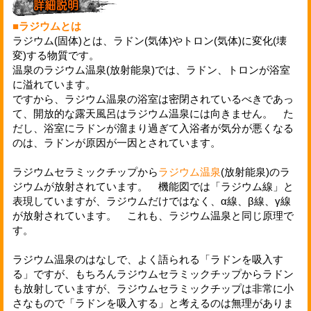
■ラジウムとは
ラジウム(固体)とは、ラドン(気体)やトロン(気体)に変化(壊
変)する物質です。
温泉のラジウム温泉(放射能泉)では、ラドン、トロンが浴室
に溢れています。
ですから、ラジウム温泉の浴室は密閉されているべきであっ
て、開放的な露天風呂はラジウム温泉には向きません。 た
だし、浴室にラドンが溜まり過ぎて入浴者が気分が悪くなる
のは、ラドンが原因が一因とされています。
ラジウムセラミックチップから
ラジウム温泉
(放射能泉)のラ
ジウムが放射されています。 機能図では「ラジウム線」と
表現していますが、ラジウムだけではなく、α線、β線、γ線
が放射されています。 これも、ラジウム温泉と同じ原理で
す。
ラジウム温泉のはなしで、よく語られる「ラドンを吸入す
る」ですが、もちろんラジウムセラミックチップからラドン
も放射していますが、ラジウムセラミックチップは非常に小
さなもので「ラドンを吸入する」と考えるのは無理がありま