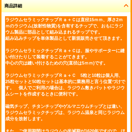
商品詳細
ラジウム
セラミックチップ
Ｒａ＋Ｃは直径15ｍｍ、厚さ2ｍ
ｍのラジウム(放射性物質)を含有するチップで、おもにラジ
ウム製品に部品として組み込まれるチップです。
組み込みチップを単体製品として新規販売させて頂きます。
ラジウム
セラミック
チップＲａ＋Ｃは、服やサポーターに縫
い付けたりして装着することがてきます。
中心の穴は縫い付けるための穴(直径は5ｍｍ)です。
ラジウムセラミックチップＲａ＋Ｃ 5粒と10粒は個人用、
25粒セットと50粒セットは基本的に業務用と言う位置づけで
す。 個人でご利用の場合は、ラジウム敷きパットやラジウ
ムシートを作成するときに便利です。
磁気チップ、チタンチップやゲルマニウムチップとは違い、
ラジウムセラミックチップは、ラジウム温泉と同じラジウム
成分を放射します。
また、ご使用期間はラジウムの半減期が1620年ですので、ほ