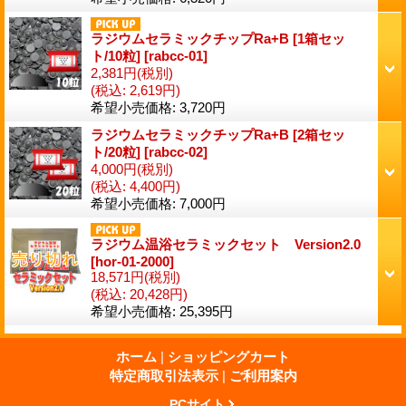
ラジウムセラミックチップRa+B [1箱セッ
ト/10粒]
[
rabcc-01
]
2,381円
(税別)
(税込
:
2,619円)
希望小売価格
:
3,720円
ラジウムセラミックチップRa+B [2箱セッ
ト/20粒]
[
rabcc-02
]
4,000円
(税別)
(税込
:
4,400円)
希望小売価格
:
7,000円
ラジウム温浴セラミックセット Version2.0
[
hor-01-2000
]
18,571円
(税別)
(税込
:
20,428円)
希望小売価格
:
25,395円
ホーム
|
ショッピングカート
特定商取引法表示
|
ご利用案内
PCサイト