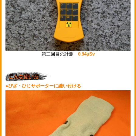
第三回目の計測
0.94μSv
●びざ・ひじサポーターに縫い付ける