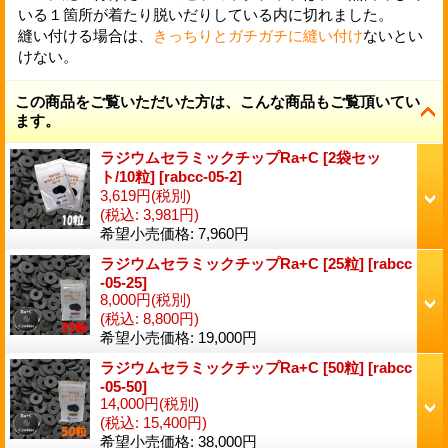
いる１箇所が着たり脱いだりしている内に切れました。
縫い付ける場合は、
きっちりとガチガチに縫い付け
ないとい
けない。
この商品をご覧いただいた方は、こんな商品もご覧頂いてい
ます。
ラジウムセラミックチップRa+C [2袋セッ
ト/10粒]
[
rabcc-05-2
]
3,619円
(税別)
(税込
:
3,981円)
希望小売価格
:
7,960円
ラジウムセラミックチップRa+C [25粒]
[
rabcc
-05-25
]
8,000円
(税別)
(税込
:
8,800円)
希望小売価格
:
19,000円
ラジウムセラミックチップRa+C [50粒]
[
rabcc
-05-50
]
14,000円
(税別)
(税込
:
15,400円)
希望小売価格
:
38,000円