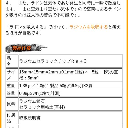
す。 また、ラドンは気体であり発生と同時に一瞬で散逸し
ます。 また空気より重たい気体ですので空間にあるラドン
を吸うのは並大抵の苦労で不可能です。
「ラドンを吸入する」ではなく、
ラジウムを吸収する
と考え
るほうが自然です。
品
ラジウムセラミックチップＲａ＋C
名
サイ
15mm×15mm×2mm ±0.1mm(1粒) × 5粒 [穴の直
ズ
径：5mm]
重量
1.38ｇ／１粒(１製品 5粒 約6.9ｇ)X2袋
線量
0.98μSv
/h(1粒で計測)
ラジウム鉱石
原料
セラミック用粘土(基材)
付属
取扱説明書
品