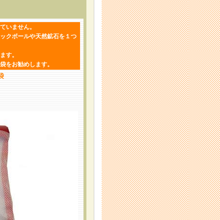
ていません。
ックボール
や
天然鉱石
を１つ
ます。
袋をお勧めします。
袋