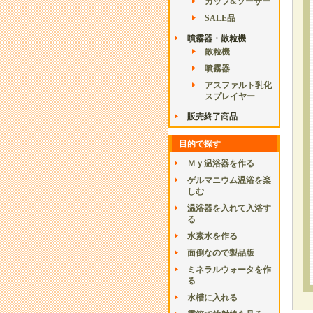
カップ&ソーサー
SALE品
噴霧器・散粒機
散粒機
噴霧器
アスファルト乳化
スプレイヤー
販売終了商品
目的で探す
Ｍｙ温浴器を作る
ゲルマニウム温浴を楽
しむ
温浴器を入れて入浴す
る
水素水を作る
面倒なので製品版
ミネラルウォータを作
る
水槽に入れる