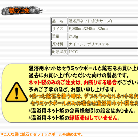
品 名
温浴用ネット袋(大サイズ)
サイズ
約300mmX240mmX2mm
重量
約50g
原材料
ナイロン、ポリエステル
耐熱温度
120℃
■こんな風に鉱石とセラミックボールを纏めます。