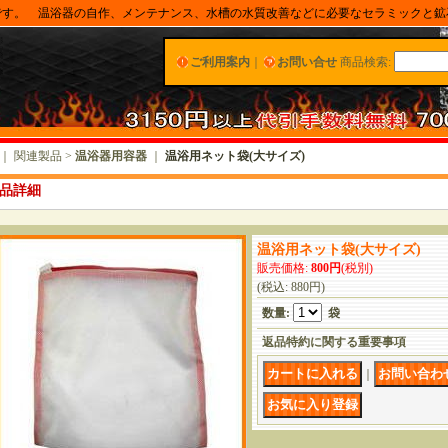
です。 温浴器の自作、メンテナンス、水槽の水質改善などに必要なセラミックと鉱
ご利用案内
｜
お問い合せ
商品検索
:
｜ 関連製品 >
温浴器用容器
｜
温浴用ネット袋(大サイズ)
品詳細
温浴用ネット袋(大サイズ)
販売価格
:
800円
(税別)
(税込
:
880円
)
数量
:
袋
返品特約に関する重要事項
｜