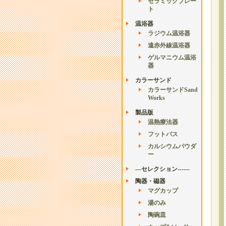
セラミックプレー
ト
温浴器
ラジウム温浴器
遠赤外線温浴器
ゲルマニウム温浴
器
カラーサンド
カラーサンドSand
Works
製品版
温熱療法器
フットバス
カルシウムパウダ
ー
---セレクション------
陶器・磁器
マグカップ
湯のみ
陶碗皿