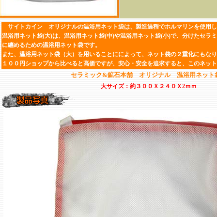
サイトカイン オリジナルの
温浴用
ネット袋
は、製造過程で
ホルマリン
を使用し
温浴用ネット袋
(大)は、温浴用ネット袋(中)や温浴用ネット袋(小)で、分けた
セラミ
に纏めるための温浴用ネット袋です。
また、温浴用ネット袋（大）を用いることにによって、ネット袋の２重化にもなり
１００円ショップから比べると高価ですが、安心・安全を追求すると、このネット
セラミック&鉱石本舗 オリジナル 温浴用ネット
大サイズ：約３００Ｘ２４０Ｘ2ｍｍ