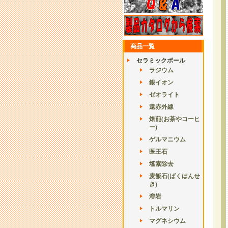
商品一覧
セラミックボール
ラジウム
銀イオン
ゼオライト
遠赤外線
焙煎(お茶やコーヒ
ー)
ゲルマニウム
医王石
塩素除去
麦飯石(ばくはんせ
き)
溶岩
トルマリン
マグネシウム