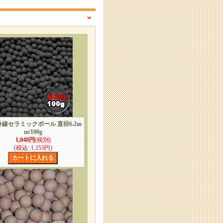
線セラミックボール 直径6.2m
m/100g
1,048円
(税別)
(税込
:
1,153円)