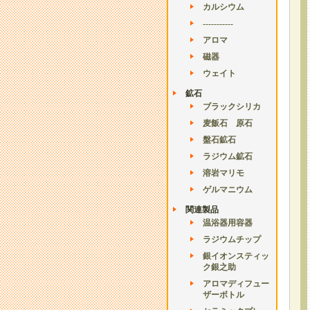
カルシウム
-----------
アロマ
磁器
ウェイト
鉱石
ブラックシリカ
麦飯石 原石
盤石鉱石
ラジウム鉱石
溶岩マリモ
ゲルマニウム
関連製品
温浴器用容器
ラジウムチップ
銀イオンスティッ
ク銀之助
アロマディフュー
ザーボトル