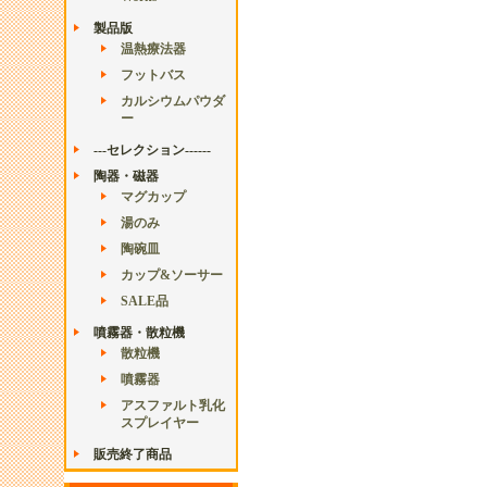
製品版
温熱療法器
フットバス
カルシウムパウダ
ー
---セレクション------
陶器・磁器
マグカップ
湯のみ
陶碗皿
カップ&ソーサー
SALE品
噴霧器・散粒機
散粒機
噴霧器
アスファルト乳化
スプレイヤー
販売終了商品