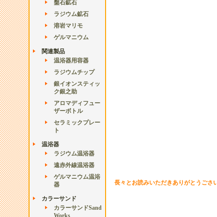
盤石鉱石
ラジウム鉱石
溶岩マリモ
ゲルマニウム
関連製品
温浴器用容器
ラジウムチップ
銀イオンスティッ
ク銀之助
アロマディフュー
ザーボトル
セラミックプレー
ト
温浴器
ラジウム温浴器
遠赤外線温浴器
ゲルマニウム温浴
長々とお読みいただきありがとうごさ
器
カラーサンド
カラーサンドSand
Works