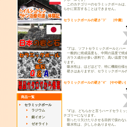
このカテゴリーのセラミックボールは、
らかに宣言することはできません。
セラミックボールの硬さ"3" [中庸]
"3"は、ソフトセラミックボールとハ
一般的に焼成温度も、中間の温度で焼
ガラス成分が多い原料で、高い温度で焼
ります。
吸水性は、ほどほどで、特に機能仕様が
硬さはありますが、セラミックボールの
セラミックボールの硬さ"4" [やや硬い]
商品一覧
セラミックボール
ラジウム
"4"は、どちらかと言うハードセラミッ
テゴリーになります。
銀イオン
割ったり欠けたりさせる目的で扱わない
ゼオライト
吸水性は、少ししかありません。