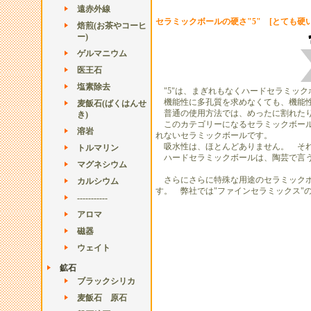
遠赤外線
セラミックボールの硬さ"5" [とても硬い
焙煎(お茶やコーヒ
ー)
ゲルマニウム
医王石
塩素除去
"5"は、まぎれもなくハードセラミッ
機能性に多孔質を求めなくても、機能性
麦飯石(ばくはんせ
普通の使用方法では、めったに割れたり
き)
このカテゴリーになるセラミックボール
溶岩
れないセラミックボールです。
吸水性は、ほとんどありません。 それ
トルマリン
ハードセラミックボールは、陶芸で言う
マグネシウム
さらにさらに特殊な用途のセラミックボ
カルシウム
す。 弊社では"ファインセラミックス"
-----------
アロマ
磁器
ウェイト
鉱石
ブラックシリカ
麦飯石 原石