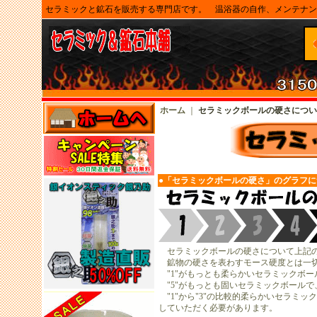
セラミックと鉱石を販売する専門店です。 温浴器の自作、メンテナン
ホーム
｜
セラミックボールの硬さについ
●「
セラミックボール
の硬さ」のグラフに
セラミックボールの硬さについて上記の
鉱物の硬さを表わすモース硬度とは一切
"1"がもっとも柔らかいセラミックボ
"5"がもっとも固いセラミックボール
"1"から"3"の比較的柔らかいセラミ
していただく必要があります。