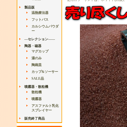
製品版
温熱療法器
フットバス
カルシウムパウダ
ー
---セレクション------
陶器・磁器
マグカップ
湯のみ
陶碗皿
カップ&ソーサー
SALE品
噴霧器・散粒機
散粒機
噴霧器
アスファルト乳化
スプレイヤー
販売終了商品