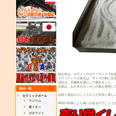
枯山水は、ホワイトのカラーサンドで白
ブラックシリカ原石は、サイズの割に石
流水は、爪楊枝を束にして描きました。
台座は、おかきのカンカンの蓋を使用し
商品一覧
白砂と黒石のコントラストが非常に美し
セラミックボール
ラジウム
禅宗の宗派により違いがあるのでしょう
銀イオン
ゼオライト