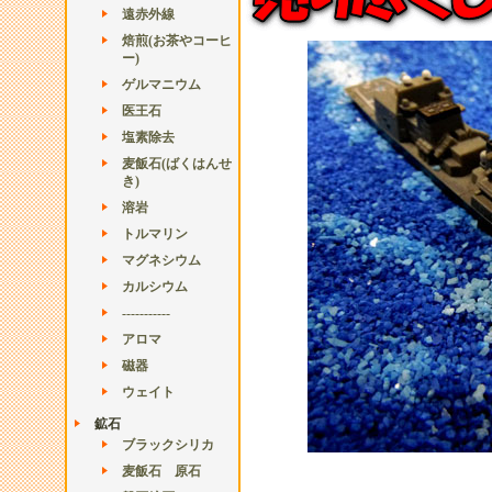
遠赤外線
焙煎(お茶やコーヒ
ー)
ゲルマニウム
医王石
塩素除去
麦飯石(ばくはんせ
き)
溶岩
トルマリン
マグネシウム
カルシウム
-----------
アロマ
磁器
ウェイト
鉱石
ブラックシリカ
麦飯石 原石