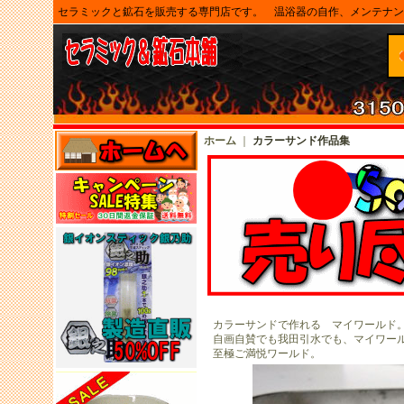
セラミックと鉱石を販売する専門店です。 温浴器の自作、メンテナン
ホーム
｜
カラーサンド作品集
カラーサンドで作れる マイワールド
自画自賛でも我田引水でも、マイワール
至極ご満悦ワールド。