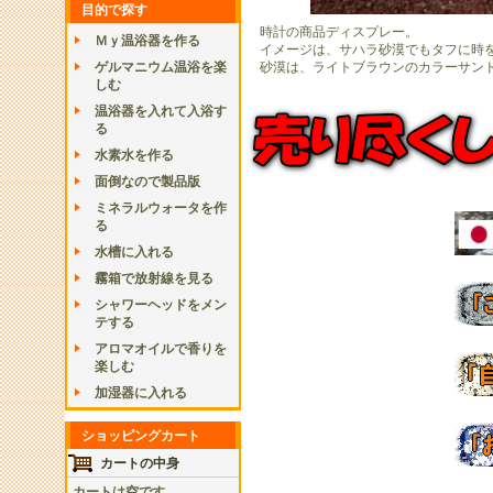
目的で探す
時計の商品ディスプレー。
Ｍｙ温浴器を作る
イメージは、サハラ砂漠でもタフに時
ゲルマニウム温浴を楽
砂漠は、ライトブラウンのカラーサン
しむ
温浴器を入れて入浴す
る
水素水を作る
面倒なので製品版
ミネラルウォータを作
る
水槽に入れる
霧箱で放射線を見る
シャワーヘッドをメン
テする
アロマオイルで香りを
楽しむ
加湿器に入れる
ショッピングカート
カートの中身
カートは空です。