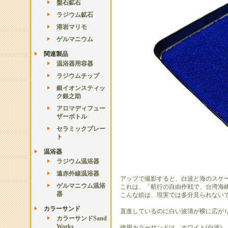
盤石鉱石
ラジウム鉱石
溶岩マリモ
ゲルマニウム
関連製品
温浴器用容器
ラジウムチップ
銀イオンスティッ
ク銀之助
アロマディフュー
ザーボトル
セラミックプレー
ト
温浴器
ラジウム温浴器
遠赤外線温浴器
アップで撮影すると、白波と海のスケー
ゲルマニウム温浴
これは、「航行の自由作戦で、台湾海峡
器
こんな絵は、現実では多分見られないで
カラーサンド
直進しているのに白い波濤が横に広がり
カラーサンドSand
Works
使用カラーサンドは、ホワイト(白波)、ブ